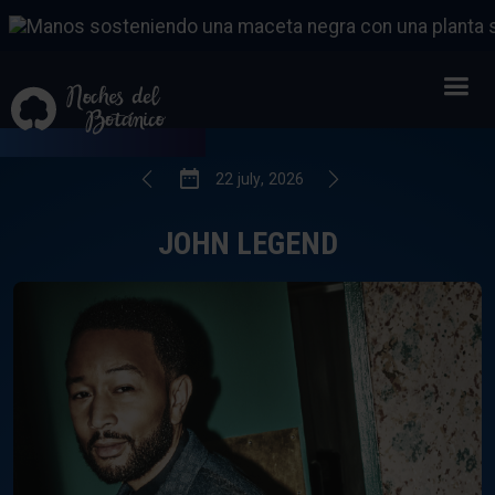
JOHN LEGEND
22
FROM
JULY
,
2026
22
july
,
2026
JOHN LEGEND