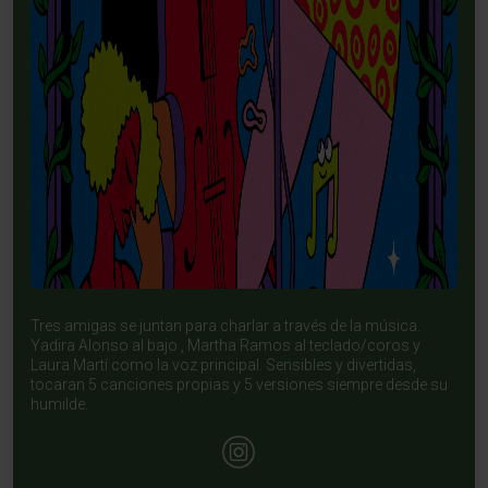
Tres amigas se juntan para charlar a través de la música.
Yadira Alonso al bajo , Martha Ramos al teclado/coros y
Laura Martí como la voz principal. Sensibles y divertidas,
tocaran 5 canciones propias y 5 versiones siempre desde su
humilde.