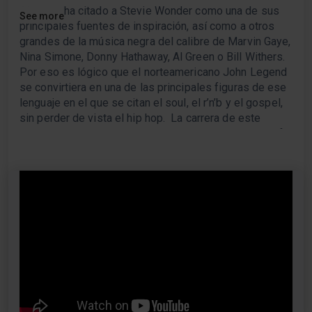
Siempre ha citado a Stevie Wonder como una de sus
See more
principales fuentes de inspiración, así como a otros
grandes de la música negra del calibre de Marvin Gaye,
Nina Simone, Donny Hathaway, Al Green o Bill Withers.
Por eso es lógico que el norteamericano John Legend
se convirtiera en una de las principales figuras de ese
lenguaje en el que se citan el soul, el r’n’b y el gospel,
sin perder de vista el hip hop. La carrera de este
vocalista, compositor, productor y pianista de Filadelfia
se cifra en una decena de álbumes, a cuál más
exquisito (incluyendo su alianza con The Roots en
2010), con los que ha recabado el encendido elogio de
crítica y público. A lo largo de sus más de dos décadas
de carrera, durante la que puede decirse que se ha
hecho a sí mismo (contó con el respaldo de Kanye
West en sus inicios) tras unos comienzos difíciles, ha
colaborado con Common, Sebastián Yatra, Nas, André
3000, Mary J. Blige o Black Eyed Peas.