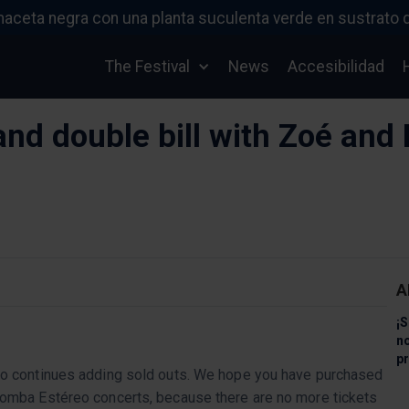
The Festival
News
Accesibilidad
and double bill with Zoé an
A
¡S
n
pr
ico continues adding sold outs. We hope you have purchased
Bomba Estéreo concerts, because there are no more tickets