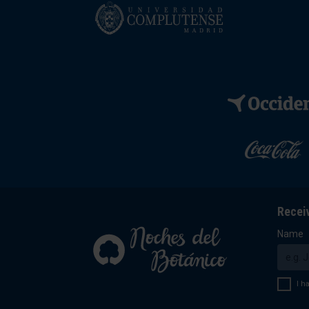
Recei
Name
I h