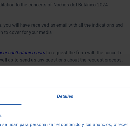
ditation to the concerts of Noches del Botánico 2024.
, you will have received an email with all the indications and
h to cover for your media.
chesdelbotanico.com
to request the form with the concerts
well as to send us any questions about the request process.
Detalles
s
b se usan para personalizar el contenido y los anuncios, ofrecer