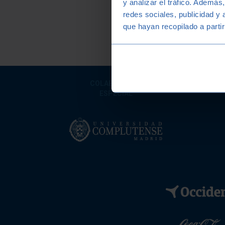
y analizar el tráfico. Ademá
redes sociales, publicidad y
que hayan recopilado a parti
COLABORADOR
I
ESPECIAL