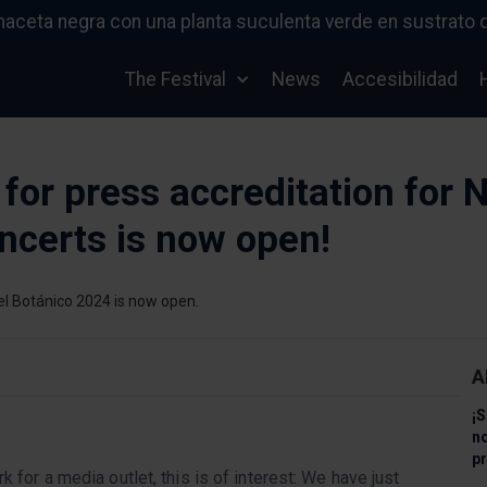
The Festival
News
Accesibilidad
 for press accreditation for 
ncerts is now open!
A
¡S
n
pr
k for a media outlet, this is of interest: We have just