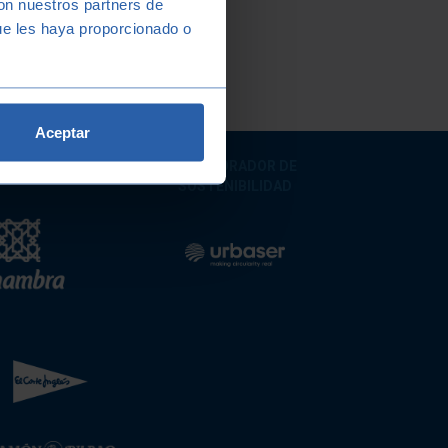
con nuestros partners de
ue les haya proporcionado o
Aceptar
 SPONSOR
COLABORADOR DE
SOSTENIBILIDAD