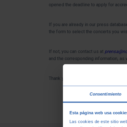
opened the deadline to apply for accre
If you are already in our press database
the form to select the concerts you wis
If not, you can contact us at
prensa@no
and the corresponding information, as 
Thank you very much!
Consentimiento
Esta página web usa cookie
Las cookies de este sitio we