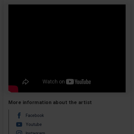
etiqueta se queda corta para describir las virtudes de
“Si mañana ya no estoy” (2025), la estupenda primera
colección de canciones de un músico que se ha
ganado el fervor de paisanos como Little Jesus y Él
Mató a un Policía Motorizado.
More information about the artist
Facebook
Youtube
Instagram