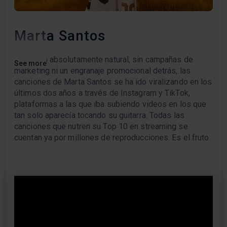
Marta Santos
De forma absolutamente natural, sin campañas de
See more
marketing ni un engranaje promocional detrás, las
canciones de Marta Santos se ha ido viralizando en los
últimos dos años a través de Instagram y TikTok,
plataformas a las que iba subiendo videos en los que
tan solo aparecía tocando su guitarra. Todas las
canciones que nutren su Top 10 en streaming se
cuentan ya por millones de reproducciones. Es el fruto
del trabajo de esta artista, nacida hace 25 años en
Villanueva del Río y Minas (Sevilla), admiradora de
Alejandro Sanz, entre otros artistas que le han servido
para forjar su personalidad creadora. De hecho, un
simple vistazo a algunas de las canciones que ha
versionado ya da una idea de su rango de intereses:
"La Bachata" (Manuel Turizo), "No me tires flores"
(Alejandro Sanz y Rels B), "Lloviendo Estrellas"