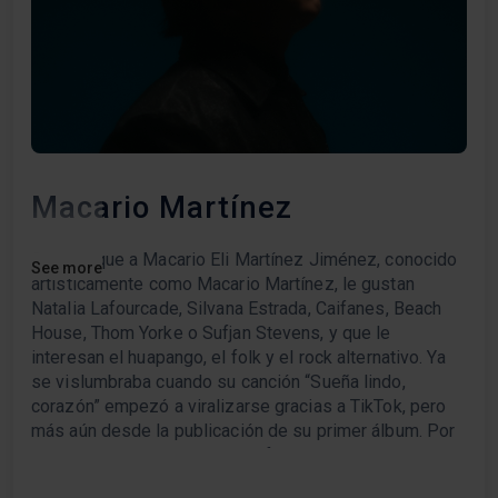
Macario Martínez
Se nota que a Macario Eli Martínez Jiménez, conocido
See more
artísticamente como Macario Martínez, le gustan
Natalia Lafourcade, Silvana Estrada, Caifanes, Beach
House, Thom Yorke o Sufjan Stevens, y que le
interesan el huapango, el folk y el rock alternativo. Ya
se vislumbraba cuando su canción “Sueña lindo,
corazón” empezó a viralizarse gracias a TikTok, pero
más aún desde la publicación de su primer álbum. Por
eso mismo su personalísima fórmula se ha ganado el
calificativo de “huapango folk rock”, si bien cualquier