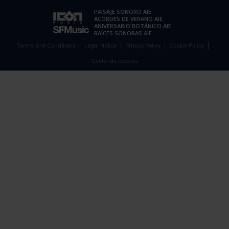
PAISAJE SONORO AIE
ACORDES DE VERANO AIE
ANIVERSARIO BOTÁNICO AIE
RAÍCES SONORAS AIE
Terms and Conditions
Legal Notice
Privacy Policy
Cookie Policy
Gestor de cookies