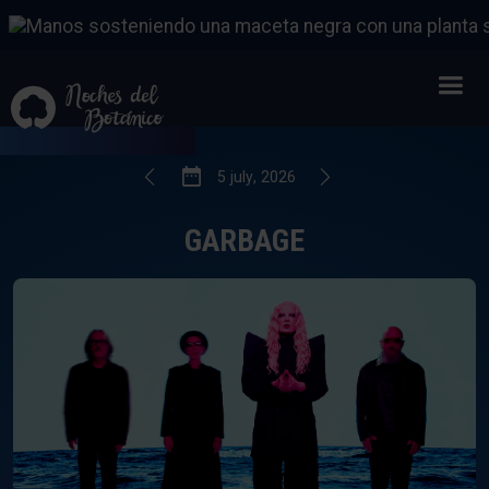
GARBAGE
5
FROM
JULY
,
2026
5
july
,
2026
GARBAGE