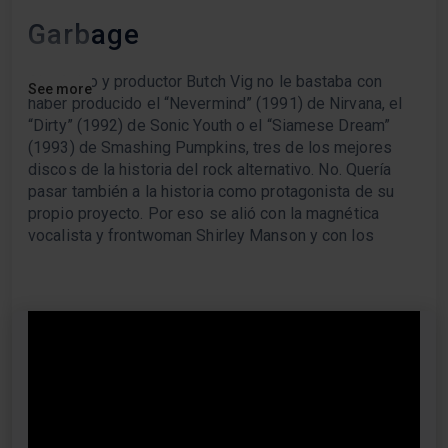
Garbage
Al músico y productor Butch Vig no le bastaba con
See more
haber producido el “Nevermind” (1991) de Nirvana, el
“Dirty” (1992) de Sonic Youth o el “Siamese Dream”
(1993) de Smashing Pumpkins, tres de los mejores
discos de la historia del rock alternativo. No. Quería
pasar también a la historia como protagonista de su
propio proyecto. Por eso se alió con la magnética
vocalista y frontwoman Shirley Manson y con los
guitarristas Steve Marker y Duke Erikson para dar
forma a Garbage, autores de discos referenciales
como “Garbage” (1995), “Version 2.0” (1998) o
“Beautiful Garbage” (2001), plagados de excitantes y
pegadizas canciones con las que demostraban que
eran mucho más que un producto de laboratorio.
Guitarras post grunge, tecnología opulenta y estribillos
gomosos integran una fórmula que has tenido
continuación en el presente siglo, con discos tan