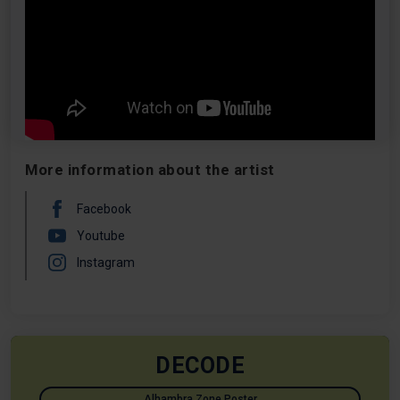
notables como “Let All That We Imagine Be the Light”
(2025) y directos aún tan apabullantes como los de
hace tres décadas.
More information about the artist
Facebook
Youtube
Instagram
DECODE
Alhambra Zone Poster